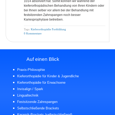
1014 absolviert hat. Somit können wir während der
kieferorthopädischen Behandlung von Ihren Kindern oder
bei Ihnen selber vor allem bei der Behandlung mit
festsitzenden Zahnspangen noch besser
Kariesprophylaxe betreiben.
Tags:
Kieferorthopädie Fortbildung
0 Kommentare
Auf einen Blick
Praxis-Philosophie
Kieferorthopädie für Kinder
& Jugendliche
Kieferorthopädie für Erwachsene
Invisalign / Spark
Lingualtechnik
Festsitzende Zahnspangen
Selbstschließende Brackets
Keramik-Brackets
(selbstschließend)