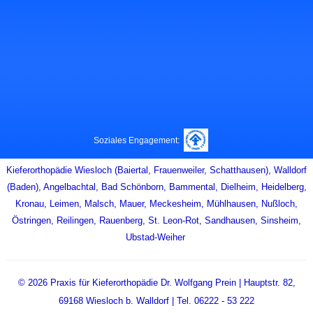
Soziales Engagement:
Kieferorthopädie Wiesloch (Baiertal, Frauenweiler, Schatthausen),
Walldorf
(Baden),
Angelbachtal
,
Bad Schönborn
,
Bammental,
Dielheim
,
Heidelberg
,
Kronau
,
Leimen
,
Malsch
,
Mauer
,
Meckesheim
,
Mühlhausen
,
Nußloch,
Östringen
,
Reilingen
,
Rauenberg
,
St. Leon-Rot,
Sandhausen
,
Sinsheim,
Ubstad-Weihe
r
© 2026
Praxis für Kieferorthopädie Dr. Wolfgang Prein
| Hauptstr. 82,
69168 Wiesloch b. Walldorf
| Tel. 06222 - 53 222