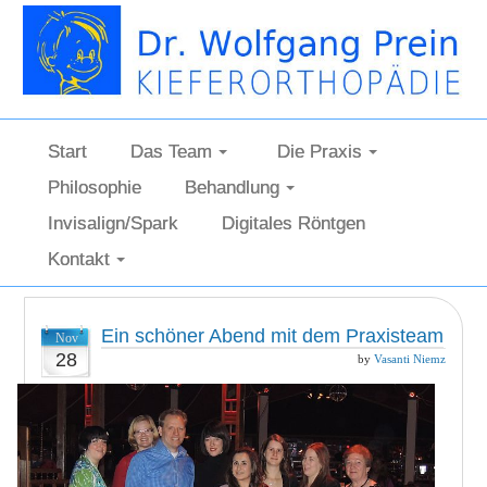
Start
Das Team
Die Praxis
Philosophie
Behandlung
Invisalign/Spark
Digitales Röntgen
Kontakt
Ein schöner Abend mit dem Praxisteam
Nov
28
by
Vasanti Niemz