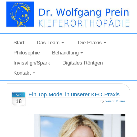
Start
Das Team
Die Praxis
Philosophie
Behandlung
Invisalign/Spark
Digitales Röntgen
Kontakt
Ein Top-Model in unserer KFO-Praxis
Sep
18
by
Vasanti Niemz